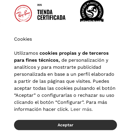
Cookies
Utilizamos
cookies propias y de terceros
para fines técnicos,
de personalización y
analíticos y para mostrarte publicidad
personalizada en base a un perfil elaborado
a partir de las páginas que visites. Puedes
aceptar todas las cookies pulsando el botón
“Aceptar” o configurarlas o rechazar su uso
clicando el botón “Configurar”. Para más
Aviso legal
|
Política de privacidad
|
Términos y condiciones
|
información hacer click.
Leer más.
Política de cookies
|
Configuración de cookies
Aceptar
© 2026 Visionlab España