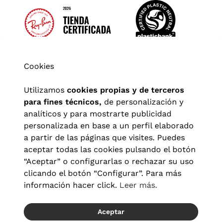
Cookies
Utilizamos
cookies propias y de terceros
para fines técnicos,
de personalización y
analíticos y para mostrarte publicidad
personalizada en base a un perfil elaborado
a partir de las páginas que visites. Puedes
aceptar todas las cookies pulsando el botón
“Aceptar” o configurarlas o rechazar su uso
clicando el botón “Configurar”. Para más
Aviso legal
|
Política de privacidad
|
Términos y condiciones
|
información hacer click.
Leer más.
Política de cookies
|
Configuración de cookies
Aceptar
© 2026 Visionlab España