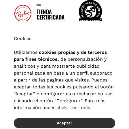
Cookies
Utilizamos
cookies propias y de terceros
para fines técnicos,
de personalización y
analíticos y para mostrarte publicidad
personalizada en base a un perfil elaborado
a partir de las páginas que visites. Puedes
aceptar todas las cookies pulsando el botón
“Aceptar” o configurarlas o rechazar su uso
clicando el botón “Configurar”. Para más
Aviso legal
|
Política de privacidad
|
Términos y condiciones
|
información hacer click.
Leer más.
Política de cookies
|
Configuración de cookies
Aceptar
© 2026 Visionlab España