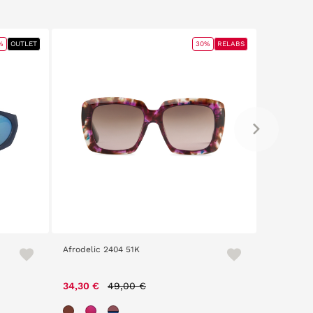
%
OUTLET
30%
RELABS
Afrodelic 2404 51K
Loom 230
Price reduced from
to
34,30 €
49,00 €
29,00 €