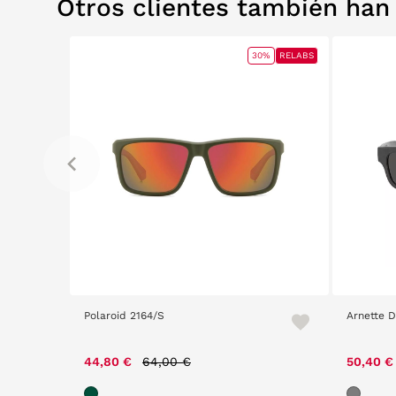
Otros clientes también ha
ET
ET
RELABS
RELABS
30%
RELABS
Polaroid 2164/S
Arnette D
Price reduced from
to
44,80 €
64,00 €
50,40 