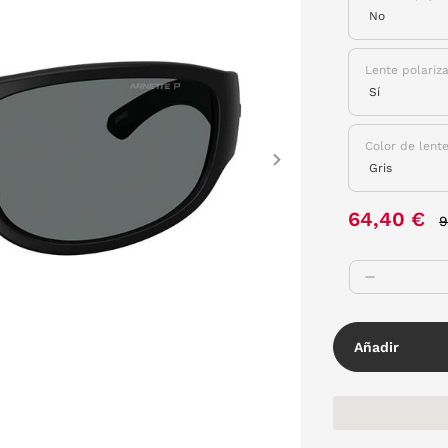
Lente polariz
Color de lent
Next
P
64,40 €
9
Añadir