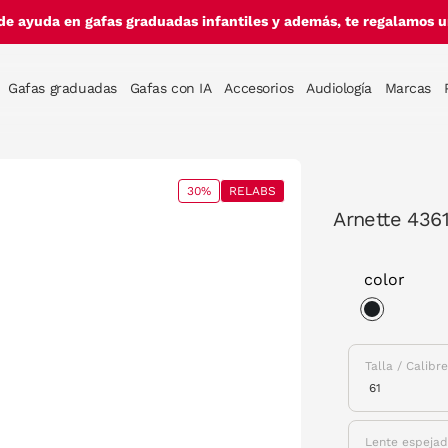
de ayuda en gafas graduadas infantiles y además, te regalamos un
Gafas graduadas
Gafas con IA
Accesorios
Audiología
Marcas
30%
RELABS
Arnette 436
color
selected
Talla / Calibr
Lente espeja