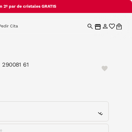
 2º par de cristales GRATIS
Pedir Cita
1 290081 61
e
do