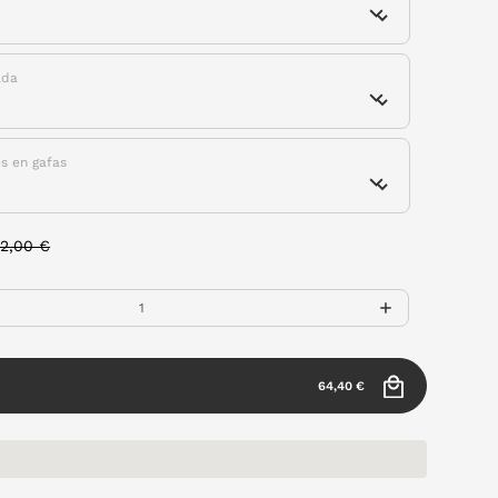
ada
es en gafas
rice reduced from
to
2,00 €
64,40 €