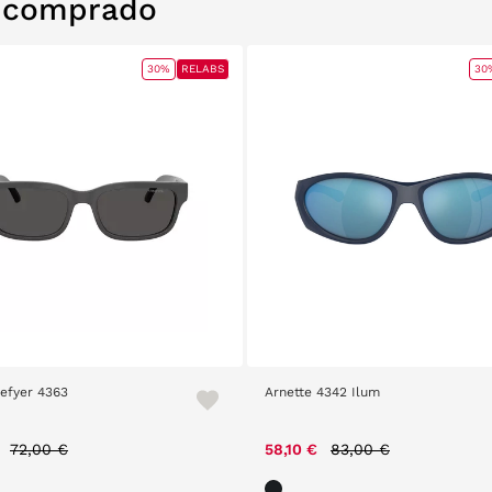
n comprado
30%
RELABS
30
efyer 4363
Arnette 4342 Ilum
Price reduced from
to
Price reduced from
to
€
72,00 €
58,10 €
83,00 €