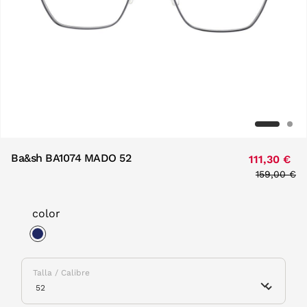
Ba&sh BA1074 MADO 52
111,30 €
Price redu
159,00 €
to
color
selected
Talla / Calibre