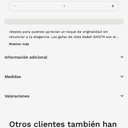
Ideales para quienes aprecian un toque de originalidad sin
renunciar a la elegancia. Las gafas de vista Ba&sh BA1074 son el
equilibrio perfecto entre diseño y estilo. Con montura de metal
Mostrar más
en color azul marino estas gafas ofrecen una excelente
combinación de ligereza y versatilidad, perfectas para
Información adicional
complementar cualquier look.
Medidas
Valoraciones
Otros clientes también han