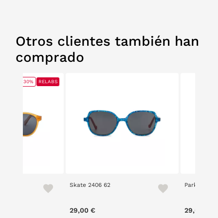
Otros clientes también han
comprado
30%
RELABS
Skate 2406 62
Parkour 24
ce reduced from
to
00 €
29,00 €
29,00 €