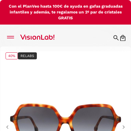
Con el PlanVeo hasta 100€ de ayuda en gafas graduadas
infantiles y además, te regalamos un 2º par de cristales
GRATIS
40%
RELABS
Previous