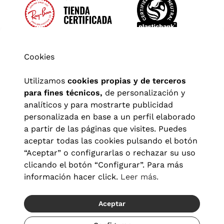
Cookies
Utilizamos
cookies propias y de terceros
para fines técnicos,
de personalización y
analíticos y para mostrarte publicidad
personalizada en base a un perfil elaborado
a partir de las páginas que visites. Puedes
aceptar todas las cookies pulsando el botón
“Aceptar” o configurarlas o rechazar su uso
clicando el botón “Configurar”. Para más
Aviso legal
|
Política de privacidad
|
Términos y condiciones
|
información hacer click.
Leer más.
Política de cookies
|
Configuración de cookies
Aceptar
© 2026 Visionlab España
Recíbelo del 10/08 al 11/08