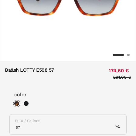
Ba&sh LOTTY E598 57
174,60 €
Price redu
291,00 €
to
color
selected
Talla / Calibre