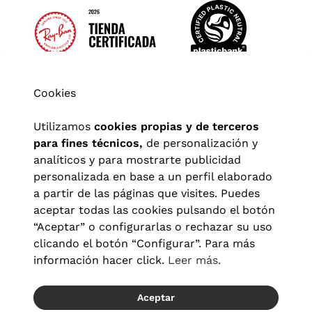
Cookies
Utilizamos
cookies propias y de terceros
para fines técnicos,
de personalización y
analíticos y para mostrarte publicidad
personalizada en base a un perfil elaborado
a partir de las páginas que visites. Puedes
aceptar todas las cookies pulsando el botón
“Aceptar” o configurarlas o rechazar su uso
clicando el botón “Configurar”. Para más
Aviso legal
|
Política de privacidad
|
Términos y condiciones
|
información hacer click.
Leer más.
Política de cookies
|
Configuración de cookies
Aceptar
© 2026 Visionlab España