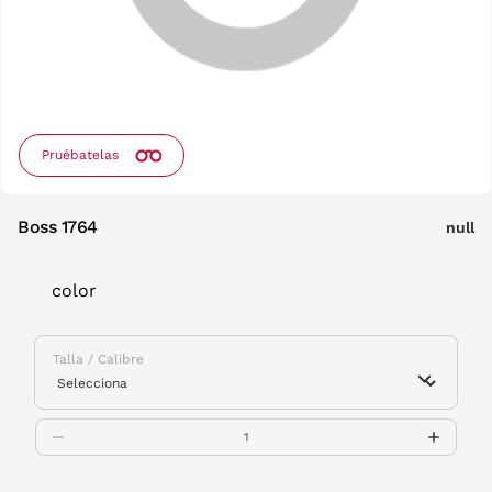
Pruébatelas
Boss 1764
null
color
Talla / Calibre