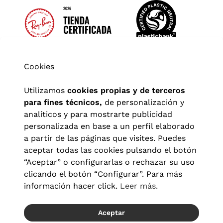
Cookies
Utilizamos
cookies propias y de terceros
para fines técnicos,
de personalización y
analíticos y para mostrarte publicidad
personalizada en base a un perfil elaborado
a partir de las páginas que visites. Puedes
aceptar todas las cookies pulsando el botón
“Aceptar” o configurarlas o rechazar su uso
clicando el botón “Configurar”. Para más
Aviso legal
|
Política de privacidad
|
Términos y condiciones
|
información hacer click.
Leer más.
Política de cookies
|
Configuración de cookies
Aceptar
© 2026 Visionlab España