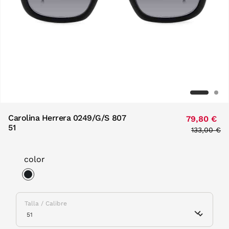
Carolina Herrera 0249/G/S 807
79,80 €
51
Price red
133,00 €
to
color
selected
Talla / Calibre