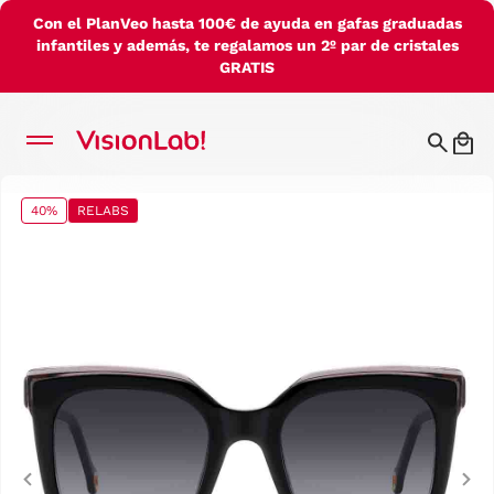
Con el PlanVeo hasta 100€ de ayuda en gafas graduadas
infantiles y además, te regalamos un 2º par de cristales
GRATIS
40%
RELABS
Previous