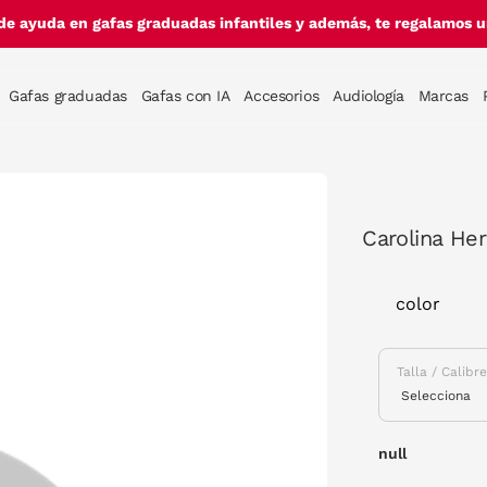
de ayuda en gafas graduadas infantiles y además, te regalamos un
Gafas graduadas
Gafas con IA
Accesorios
Audiología
Marcas
Carolina Her
color
Talla / Calibr
null