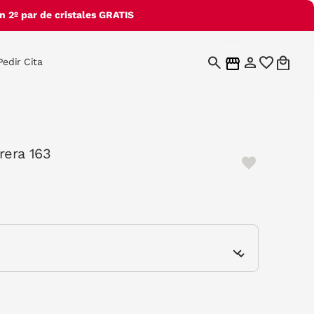
 2º par de cristales GRATIS
Pedir Cita
rera 163
e