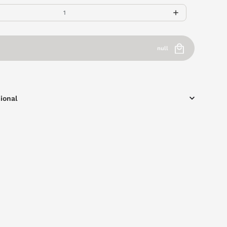
null
ional