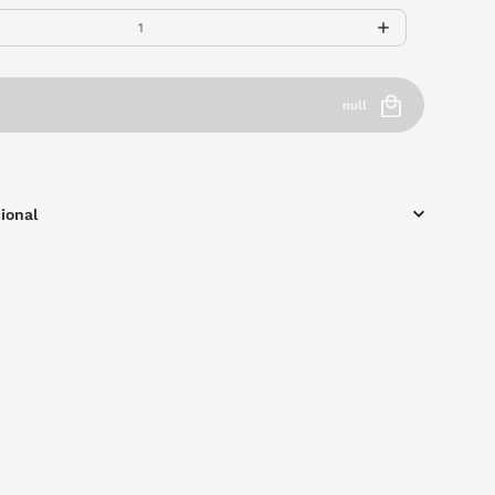
null
ional