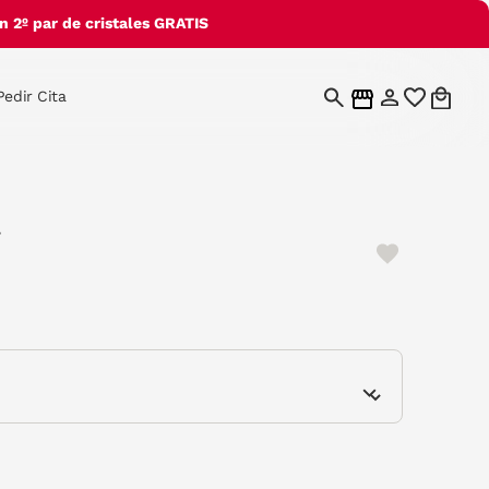
 2º par de cristales GRATIS
Pedir Cita
e