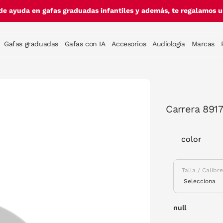
de ayuda en gafas graduadas infantiles y además, te regalamos un
Gafas graduadas
Gafas con IA
Accesorios
Audiología
Marcas
Carrera 8917
color
Talla / Calibr
null