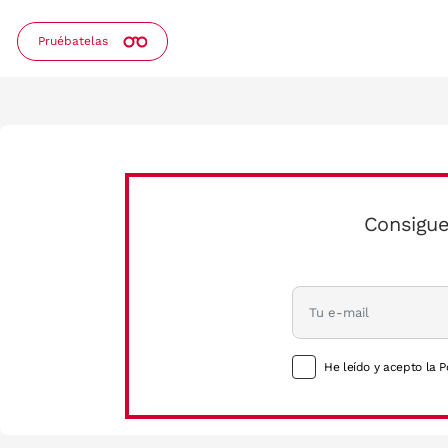
Pruébatelas
Consigue
He leído y acepto la P