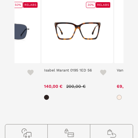
50%
RELABS
30%
RELABS
Isabel Marant 0195 1ED 56
Vanity 2201 
ce reduced from
to
Price reduced from
to
,00 €
140,00 €
200,00 €
69,30 €