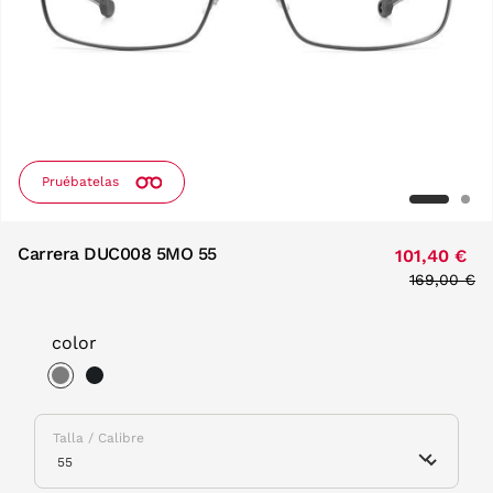
Pruébatelas
Carrera DUC008 5MO 55
101,40 €
Price redu
169,00 €
to
color
selected
Talla / Calibre