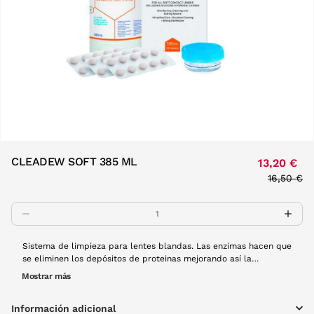
CLEADEW SOFT 385 ML
13,20 €
Price re
16,50 €
to
Sistema de limpieza para lentes blandas. Las enzimas hacen que
se eliminen los depósitos de proteinas mejorando así la
comodidad estas lentes.
Mostrar más
Información adicional