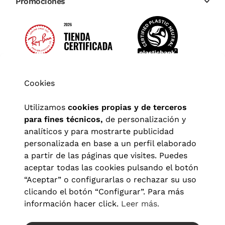
Promociones
Cookies
Utilizamos
cookies propias y de terceros
para fines técnicos,
de personalización y
analíticos y para mostrarte publicidad
personalizada en base a un perfil elaborado
a partir de las páginas que visites. Puedes
aceptar todas las cookies pulsando el botón
“Aceptar” o configurarlas o rechazar su uso
clicando el botón “Configurar”. Para más
Aviso legal
|
Política de privacidad
|
Términos y condiciones
|
información hacer click.
Leer más.
Política de cookies
|
Configuración de cookies