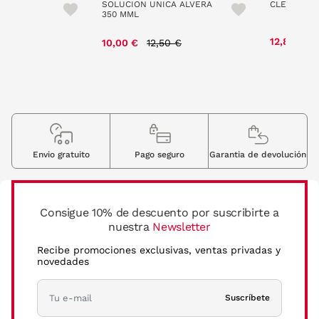
 30MML
SOLUCION UNICA ALVERA
CLEADEW G
350 MML
e reduced from
to
Price reduced from
to
 €
12,80 €
10,00 €
12,50 €
Envio gratuito
Pago seguro
Garantia de devolución
Consigue 10% de descuento por suscribirte a
nuestra
Newsletter
Recibe promociones exclusivas, ventas privadas y
novedades
Suscríbete