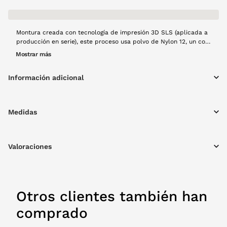
Montura creada con tecnología de impresión 3D SLS (aplicada a
producción en serie), este proceso usa polvo de Nylon 12, un con
mucha resistencia, estabilidad dimensional y buen
Mostrar más
comportamiento frente al uso continuad. Esta tecnología es la
solución principal para la producción en serie de las monturas
Información adicional
que se fusiona capa a capa mediante láser. Modelo Aire en color
opaco berenjena, resistente y con materiales ligeros, creado a
mano con mucho cariño y usando tecnología 100% española y
producción
Medidas
Valoraciones
Otros clientes también han
comprado