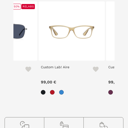
50%
RELABS
Custom Lab! Aire
Custom Lab
ce reduced from
to
,00 €
99,00 €
99,00 €