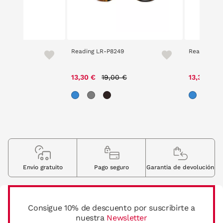
d 3141
Reading LR-P8249
Reading LR
ice reduced from
to
Price reduced from
to
P
,00 €
13,30 €
19,00 €
13,30 €
1
Envio gratuito
Pago seguro
Garantia de devolución
Consigue 10% de descuento por suscribirte a
nuestra
Newsletter