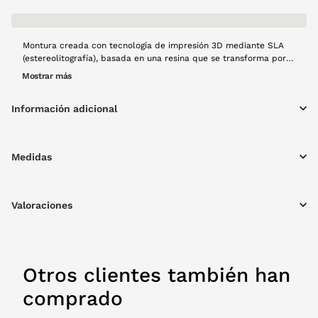
Montura creada con tecnología de impresión 3D mediante SLA
(estereolitografía), basada en una resina que se transforma por
acción de la luz en una montura estética premium con acabado
Mostrar más
translúcido de alta calidad. Este proceso de fabricación se
mucho más sostenible que una producción tradicional, ya que
Información adicional
fabrica lo que se consume. Modelo Bruma en color negro, forma
mariposa, y con materiales ligeros, creado a mano con mucho
cariño y usando tecnología 100% española y producción local.
Medidas
Valoraciones
Otros clientes también han
comprado