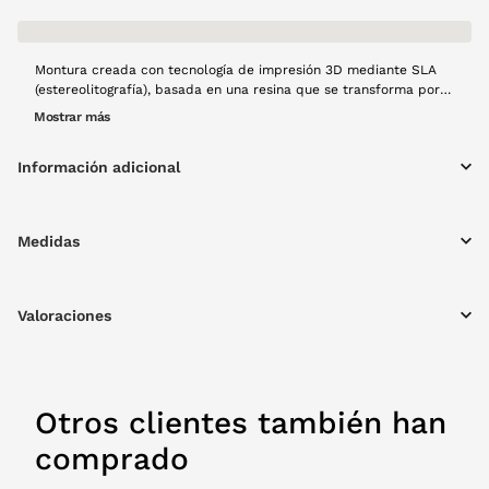
Montura creada con tecnología de impresión 3D mediante SLA
(estereolitografía), basada en una resina que se transforma por
acción de la luz en una montura estética premium con acabado
Mostrar más
translúcido de alta calidad. Este proceso de fabricación se
mucho más sostenible que una producción tradicional, ya que
Información adicional
fabrica lo que se consume. Modelo Bruma en color negro, forma
mariposa, y con materiales ligeros, creado a mano con mucho
cariño y usando tecnología 100% española y producción local.
Medidas
Valoraciones
Otros clientes también han
comprado