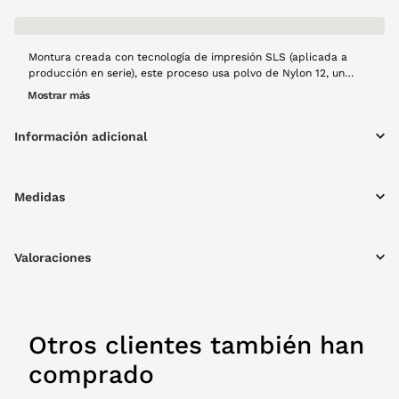
Montura creada con tecnología de impresión SLS (aplicada a
producción en serie), este proceso usa polvo de Nylon 12, un
material con mucha resistencia, estabilidad dimensional y buen
Mostrar más
comportamiento frente al uso continuad. Esta tecnología es la
solución principal para la producción en serie de las monturas
Información adicional
terminada en punta, que se fusiona capa a capa mediante láser.
Modelo Aire en color berenjena opáco, forma mariposa,
resistente y con materiales ligeros, creado a mano con mucho
cariño y usando tecnología 100% española y producción local.
Medidas
Valoraciones
Otros clientes también han
comprado