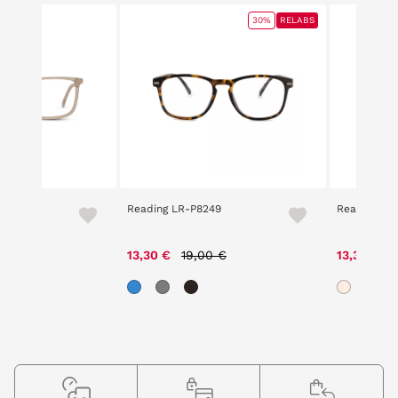
30%
RELABS
bula
Reading LR-P8249
Reading LR
Price reduced from
to
P
13,30 €
19,00 €
13,30 €
1