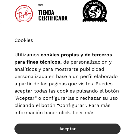
Cookies
Utilizamos
cookies propias y de terceros
para fines técnicos,
de personalización y
analíticos y para mostrarte publicidad
personalizada en base a un perfil elaborado
a partir de las páginas que visites. Puedes
aceptar todas las cookies pulsando el botón
“Aceptar” o configurarlas o rechazar su uso
clicando el botón “Configurar”. Para más
Aviso legal
|
Política de privacidad
|
Términos y condiciones
|
información hacer click.
Leer más.
Política de cookies
|
Configuración de cookies
Aceptar
© 2026 Visionlab España