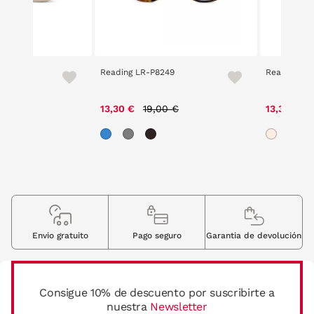
bula
Reading LR-P8249
Reading LR
Price reduced from
to
P
13,30 €
19,00 €
13,30 €
1
Envio gratuito
Pago seguro
Garantia de devolución
Consigue 10% de descuento por suscribirte a
nuestra
Newsletter