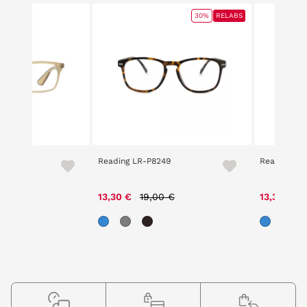
30%
RELABS
re
Reading LR-P8249
Reading LR
Price reduced from
to
P
13,30 €
19,00 €
13,30 €
1