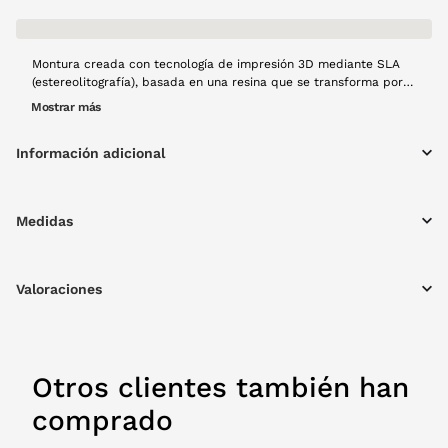
Montura creada con tecnología de impresión 3D mediante SLA
(estereolitografía), basada en una resina que se transforma por
acción de la luz en una montura estética premium con acabado
Mostrar más
translúcido de alta calidad. Este proceso de fabricación se
mucho más sostenible que una producción tradicional, ya que
Información adicional
fabrica lo que se consume. Modelo Cedro en color negro de alta
calidad, montura rectangular, resistente y con materiales ligeros,
creado a mano con mucho cariño y usando tecnología 100%
española y producción local.
Medidas
Valoraciones
Otros clientes también han
comprado