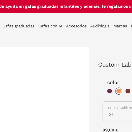
de ayuda en gafas graduadas infantiles y además, te regalamos un
Gafas graduadas
Gafas con IA
Accesorios
Audiología
Marcas
Custom Lab
color
sele
Talla / Calibr
99,00 €