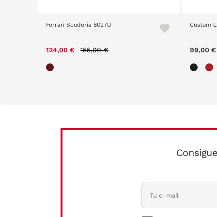
Ferrari Scuderia 8027U
Custom L
m
Price reduced from
to
124,00 €
155,00 €
99,00 €
Consigue