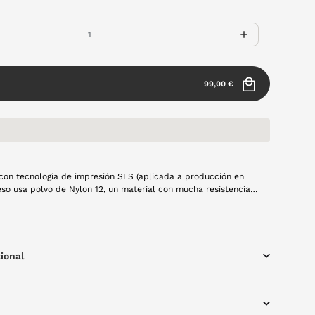
99,00 €
con tecnología de impresión SLS (aplicada a producción en
ceso usa polvo de Nylon 12, un material con mucha resistencia,
nsional y buen comportamiento frente al uso continuad. Esta
 solución principal para la producción en serie de las monturas
apa a capa mediante láser. Modelo Aire en color berenjena
tangular, resistente y con materiales ligeros, creado a mano
 y usando tecnología 100% española y producción local.
ional