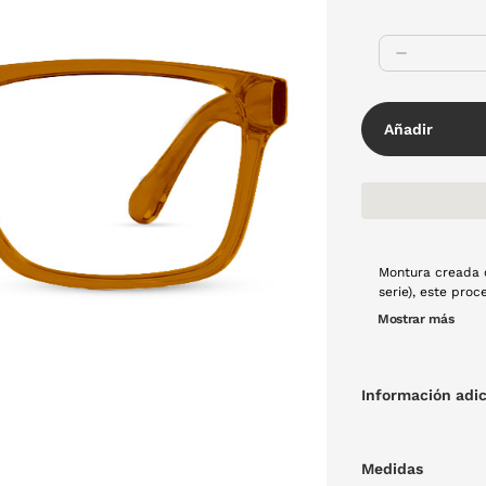
Añadir
Montura creada 
serie), este pro
estabilidad dime
Mostrar más
tecnología es la
que se fusiona c
opaco, forma rec
con mucho cariño
Información adic
Medidas