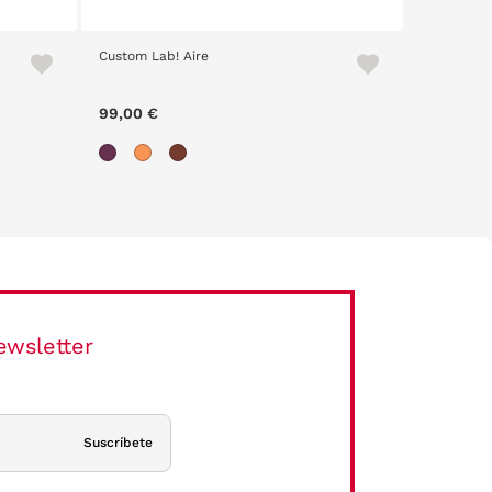
Custom Lab! Aire
Custom La
99,00 €
99,00 €
ewsletter
Suscríbete