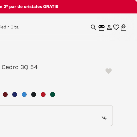
 2º par de cristales GRATIS
Pedir Cita
 Cedro 3Q 54
cted
e