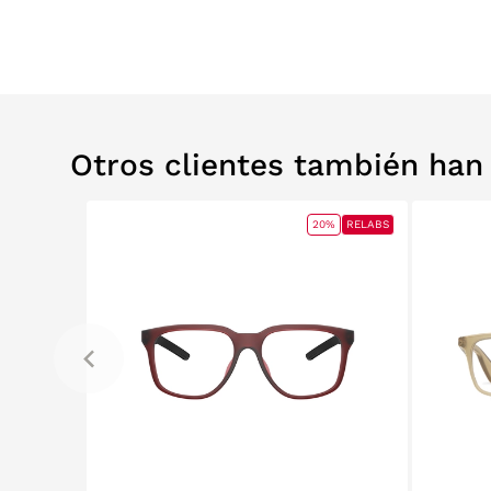
Otros clientes también ha
0%
RELABS
20%
RELABS