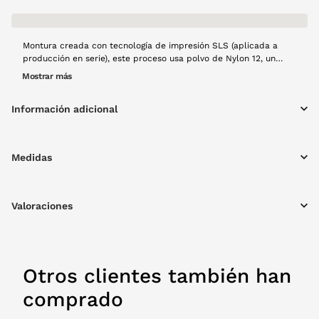
Montura creada con tecnología de impresión SLS (aplicada a
producción en serie), este proceso usa polvo de Nylon 12, un
material con mucha resistencia, estabilidad dimensional y buen
Mostrar más
comportamiento frente al uso continuad. Esta tecnología es la
solución principal para la producción en serie de las monturas
Información adicional
que se fusiona capa a capa mediante láser. Modelo Aire en color
berenjena opaco, forma rectangular, resistente y con materiales
ligeros, creado a mano con mucho cariño y usando tecnología
100% española y producción local.
Medidas
Valoraciones
Otros clientes también han
comprado