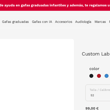
de ayuda en gafas graduadas infantiles y además, te regalamos un
Gafas graduadas
Gafas con IA
Accesorios
Audiología
Marcas
Custom Lab 
color
Talla / Calibr
99,00 €