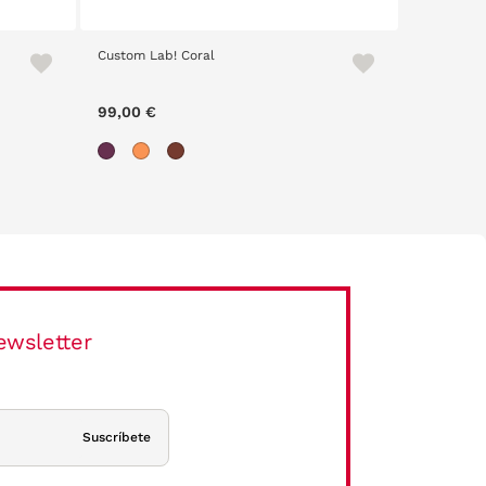
Custom Lab! Coral
Scalpers 
99,00 €
67,90 €
ewsletter
Suscríbete