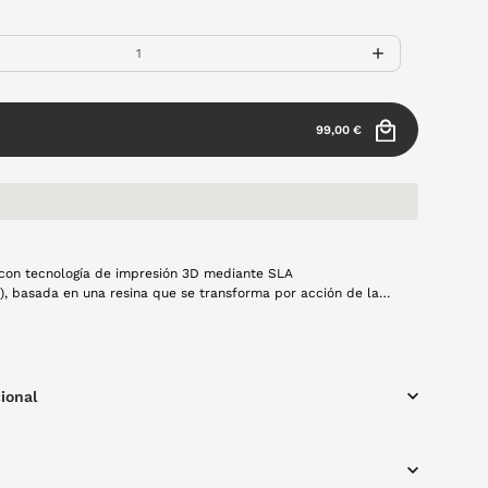
99,00 €
con tecnología de impresión 3D mediante SLA
ía), basada en una resina que se transforma por acción de la
ura estética premium con acabado translúcido de alta
oceso de fabricación se mucho más sostenible que una
cional, ya que fabrica lo que se consume. Modelo Coral en
iales ligeros, creado a mano con
sando tecnología 100% española y producción local.
ional