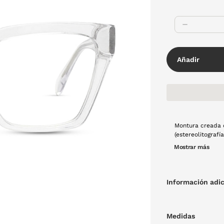
Añadir
Montura creada 
(estereolitograf
luz en una mont
Mostrar más
calidad. Este pr
producción tradi
color negro, forma cuadrada, y con mater
mucho cariño y u
Información adic
Medidas