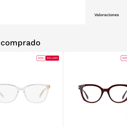
Valoraciones
n comprado
50%
RELABS
20