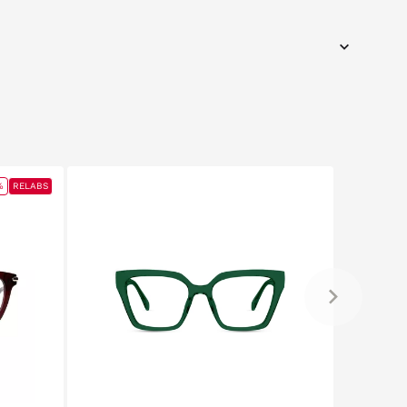
%
RELABS