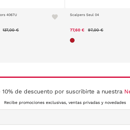
Kors 4067U
Scalpers Seul 04
Price reduced from
to
Price reduced from
to
€
137,00 €
77,60 €
97,00 €
 10% de descuento por suscribirte a nuestra
N
Recibe promociones exclusivas, ventas privadas y novedades