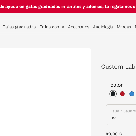
de ayuda en gafas graduadas infantiles y además, te regalamos un
Gafas graduadas
Gafas con IA
Accesorios
Audiología
Marcas
Custom Lab 
color
selected
Talla / Calibr
99,00 €