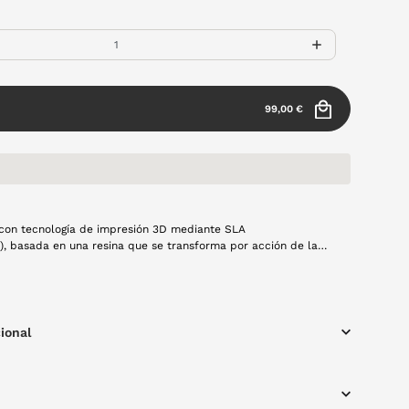
99,00 €
con tecnología de impresión 3D mediante SLA
ía), basada en una resina que se transforma por acción de la
ura estética premium con acabado translúcido de alta
oceso de fabricación se mucho más sostenible que una
cional, ya que fabrica lo que se consume. Modelo Coral en
iales ligeros, creado a mano con
sando tecnología 100% española y producción local.
ional