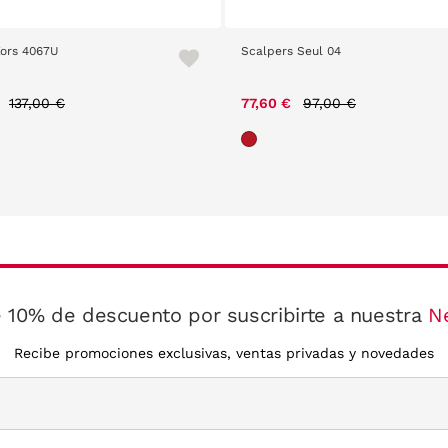
Kors 4067U
Scalpers Seul 04
Price reduced from
to
Price reduced from
to
€
137,00 €
77,60 €
97,00 €
 10% de descuento por suscribirte a nuestra
N
Recibe promociones exclusivas, ventas privadas y novedades