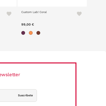
Custom Lab! Coral
Scalpers 
99,00 €
67,90 €
ewsletter
Suscríbete