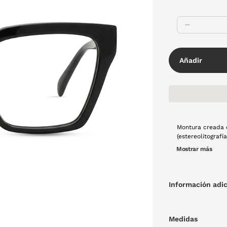
Añadir
Montura creada 
(estereolitograf
luz en una mont
Mostrar más
calidad. Este pr
producción tradi
color negro, forma cuadrada, y con mater
mucho cariño y u
Información adic
Medidas