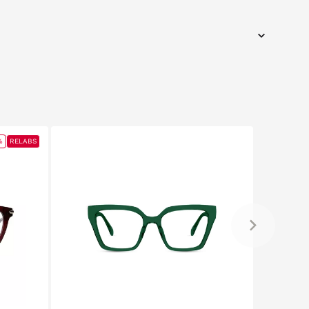
%
RELABS