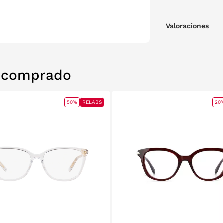
Valoraciones
n comprado
50%
RELABS
20