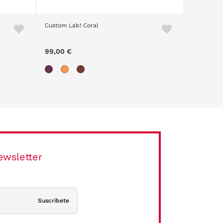
Custom Lab! Coral
Custom La
99,00 €
99,00 €
ewsletter
Suscríbete