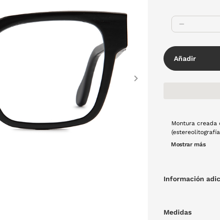
Añadir
Next
Montura creada 
(estereolitograf
luz en una mont
Mostrar más
calidad. Este pr
producción tradi
color negro de a
ligeros, creado 
Información adic
producción local
Medidas