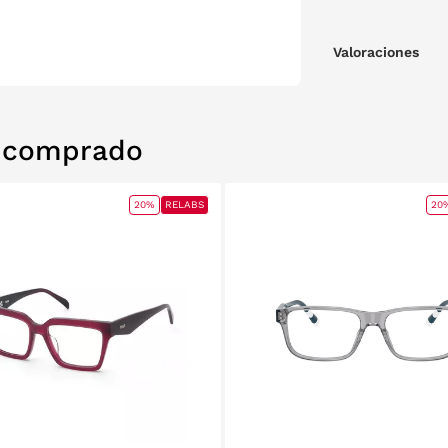
Valoraciones
n comprado
20%
RELABS
20