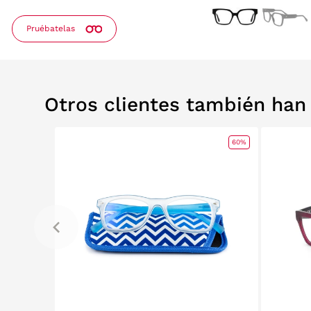
Pruébatelas
Otros clientes también ha
ET
RELABS
60%