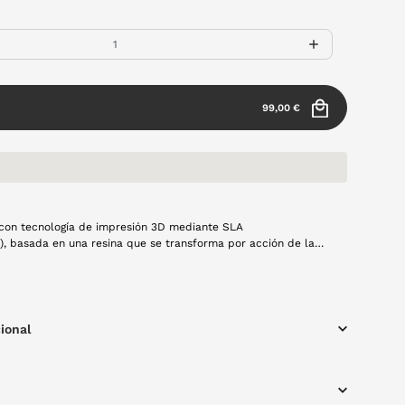
99,00 €
con tecnología de impresión 3D mediante SLA
ía), basada en una resina que se transforma por acción de la
ura estética premium con acabado translúcido de alta
oceso de fabricación se mucho más sostenible que una
cional, ya que fabrica lo que se consume. Modelo Duna en
lta calidad, montura mariposa, resistente y con materiales
a mano con mucho cariño y usando tecnología 100% española y
ional
.