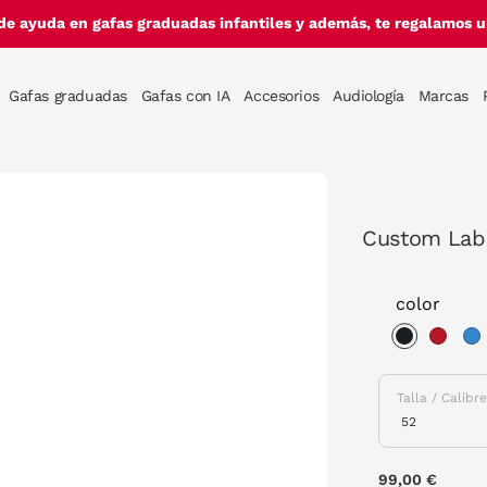
de ayuda en gafas graduadas infantiles y además, te regalamos un
Gafas graduadas
Gafas con IA
Accesorios
Audiología
Marcas
Custom Lab
color
selected
Talla / Calibr
99,00 €