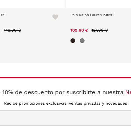
D21
Polo Ralph Lauren 2302U
Price reduced from
to
Price reduced from
to
€
143,00 €
109,60 €
137,00 €
 10% de descuento por suscribirte a nuestra
N
Recibe promociones exclusivas, ventas privadas y novedades