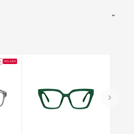
%
RELABS