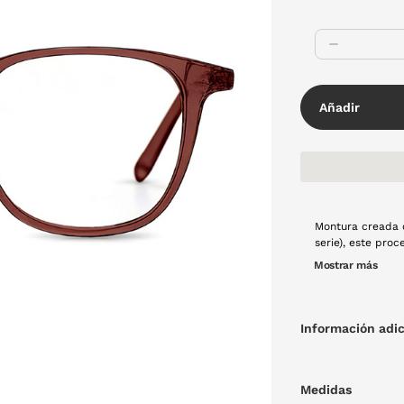
Añadir
Montura creada 
serie), este pro
estabilidad dime
Mostrar más
tecnología es la
que se fusiona c
oscuro opaco, fo
mano con mucho 
Información adic
Medidas