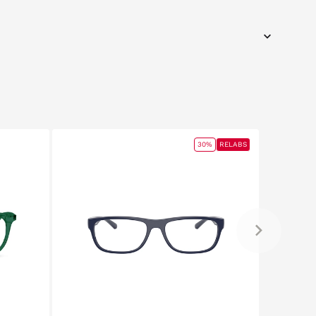
30%
RELABS