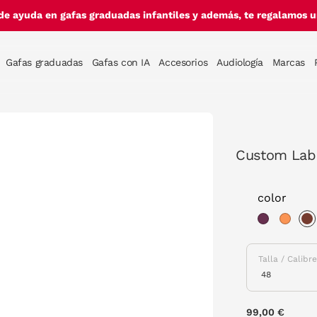
de ayuda en gafas graduadas infantiles y además, te regalamos un
Gafas graduadas
Gafas con IA
Accesorios
Audiología
Marcas
Custom Lab 
color
s
Talla / Calibr
99,00 €