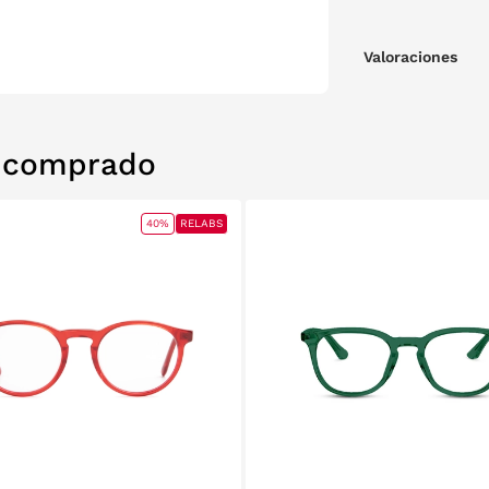
Valoraciones
n comprado
40%
RELABS