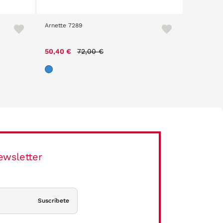
Arnette 7289
Custom La
Price reduced from
to
50,40 €
72,00 €
99,00 €
ewsletter
Suscríbete