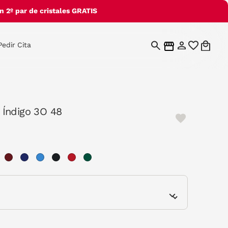
 2º par de cristales GRATIS
Pedir Cita
Índigo 3O 48
elected
e