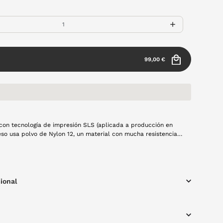
99,00 €
con tecnología de impresión SLS (aplicada a producción en
ceso usa polvo de Nylon 12, un material con mucha resistencia,
nsional y buen comportamiento frente al uso continuad. Esta
 solución principal para la producción en serie de las monturas
apa a capa mediante láser. Modelo Aire en color morado
rma redonda, resistente y con materiales ligeros, creado a
cariño y usando tecnología 100% española y producción local.
ional