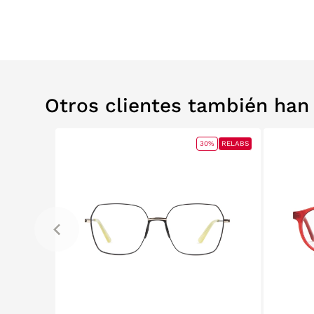
Otros clientes también ha
0%
RELABS
30%
RELABS