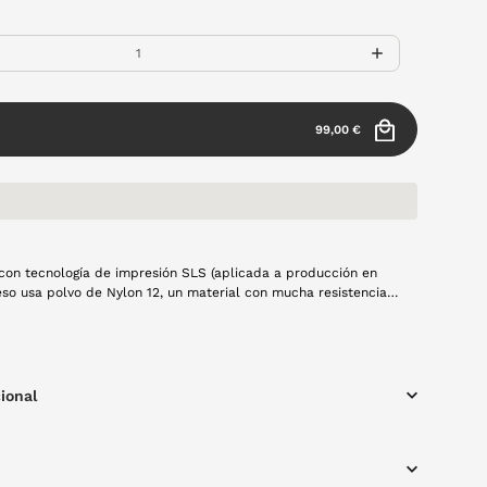
99,00 €
con tecnología de impresión SLS (aplicada a producción en
ceso usa polvo de Nylon 12, un material con mucha resistencia,
nsional y buen comportamiento frente al uso continuad. Esta
 solución principal para la producción en serie de las monturas
apa a capa mediante láser. Modelo Aire en color morado
rma redonda, resistente y con materiales ligeros, creado a
cariño y usando tecnología 100% española y producción local.
ional