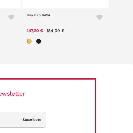
Ray Ban 6494
Nike NKD
Price reduced from
to
147,20 €
184,00 €
43,50 €
ewsletter
Suscríbete