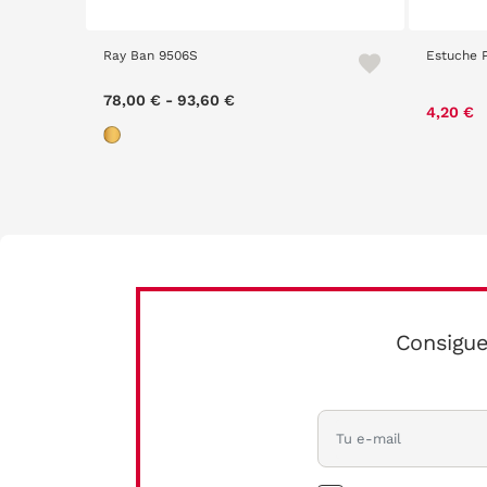
Ray Ban 9506S
Estuche 
78,00 €
-
93,60 €
4,20 €
Consigue