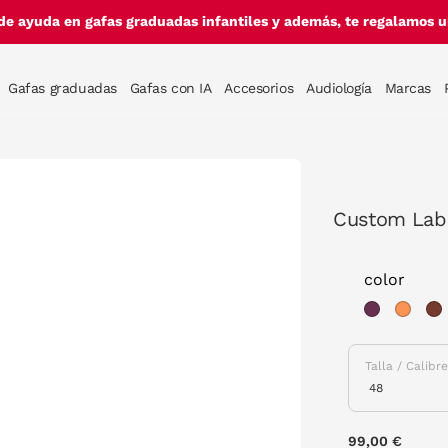
de ayuda en gafas graduadas infantiles y además, te regalamos un
Gafas graduadas
Gafas con IA
Accesorios
Audiología
Marcas
Custom Lab 
color
Talla / Calibr
99,00 €