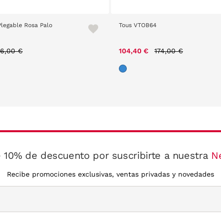
Plegable Rosa Palo
Tous VTOB64
Price reduced from
to
Price reduced from
to
6,00 €
104,40 €
174,00 €
 10% de descuento por suscribirte a nuestra
N
Recibe promociones exclusivas, ventas privadas y novedades