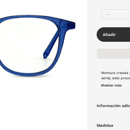
Añadir
Montura creada 
serie), este pro
estabilidad dime
Mostrar más
tecnología es la
que se fusiona c
oscuro opaco, fo
mano con mucho 
Información adic
Medidas