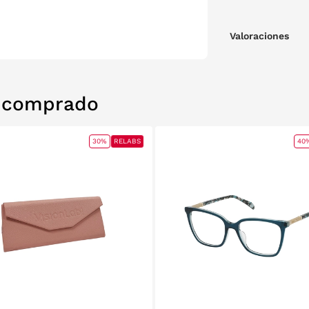
Valoraciones
n comprado
30%
RELABS
40