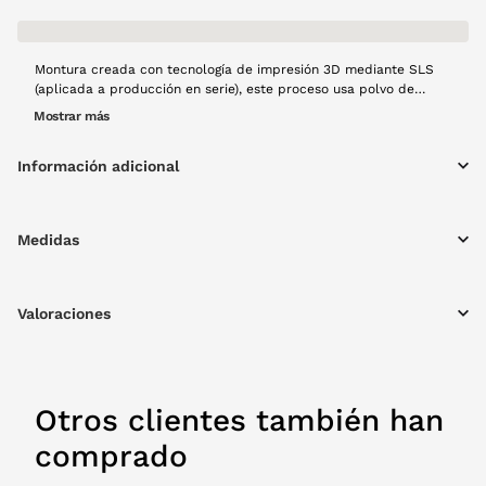
Montura creada con tecnología de impresión 3D mediante SLS
(aplicada a producción en serie), este proceso usa polvo de
Nylon 12, material que aporta resistencia y ligereza al diseño,
Mostrar más
posteriormente con un láser se fusiona capa a capa para crear
una montura de gran calidad. El modelo Lumen, en forma
Información adicional
rectangular y color berenjena en acabado opaco, forma
rectangular, resistente y con materiales ligeros, creado a mano
con mucho cariño y usando tecnología 100% española y
producción local.
Medidas
Valoraciones
Otros clientes también han
comprado