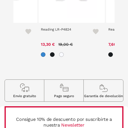
G
Reading LR-P4824
Reading 14
e reduced from
to
Price reduced from
to
Pr
0 €
13,30 €
19,00 €
7,60 €
19
Envio gratuito
Pago seguro
Garantia de devolución
Consigue 10% de descuento por suscribirte a
nuestra
Newsletter