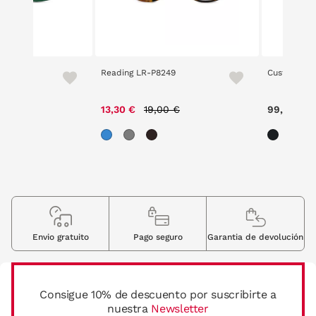
ruma
Reading LR-P8249
Custom Lab
Price reduced from
to
13,30 €
19,00 €
99,00 €
Envio gratuito
Pago seguro
Garantia de devolución
Consigue 10% de descuento por suscribirte a
nuestra
Newsletter