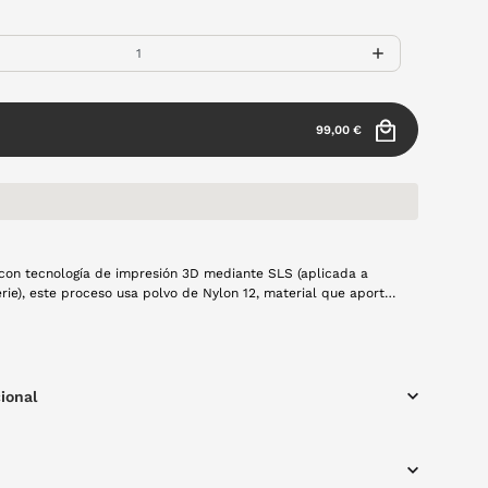
99,00 €
con tecnología de impresión 3D mediante SLS (aplicada a
este proceso usa polvo de Nylon 12, material que aporta
ereza al diseño, posteriormente con un láser se fusiona capa a
 una montura de gran calidad. El modelo Lumen, en forma
lor berenjena en acabado opaco, forma rectangular, resistente
 ligeros, creado a mano con mucho cariño y usando tecnología
producción local.
ional