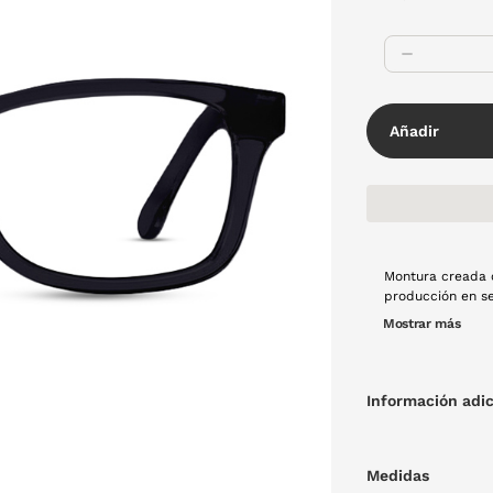
Añadir
Montura creada 
producción en serie), 
resistencia y lig
Mostrar más
capa para crear
rectangular y co
y con materiales
100% española y 
Información adic
Medidas