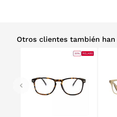
Otros clientes también ha
0%
RELABS
30%
RELABS