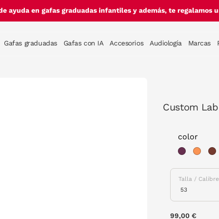
de ayuda en gafas graduadas infantiles y además, te regalamos un
Gafas graduadas
Gafas con IA
Accesorios
Audiología
Marcas
Custom Lab
color
Talla / Calibr
99,00 €