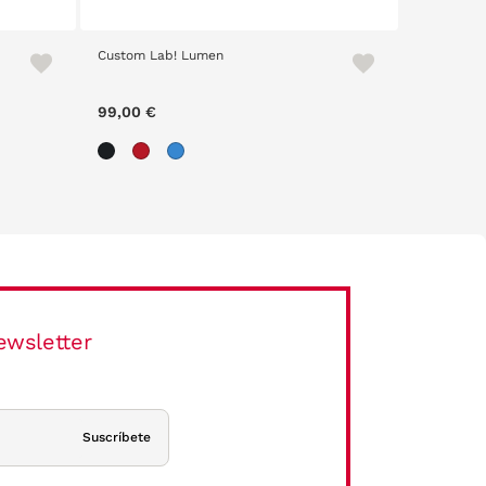
Custom Lab! Lumen
Arnette 7
99,00 €
58,10 €
ewsletter
Suscríbete