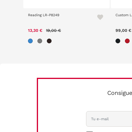
Reading LR-P8249
Custom L
Price reduced from
to
13,30 €
19,00 €
99,00 €
Consigue