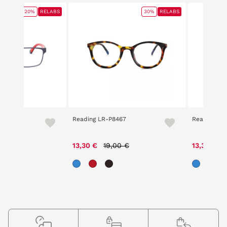
20%
RELABS
30%
RELABS
 1105
Reading LR-P8467
Reading LR
ce reduced from
to
Price reduced from
to
P
,00 €
13,30 €
19,00 €
13,30 €
1