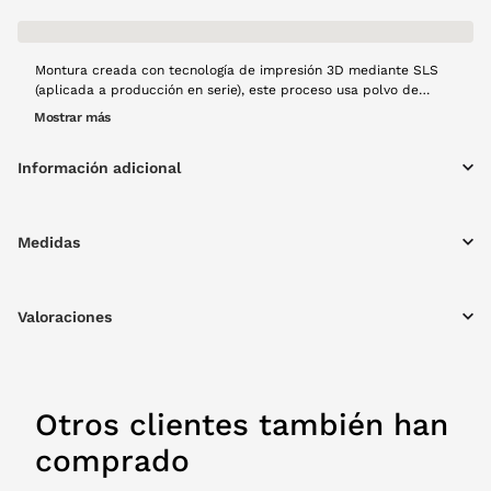
Montura creada con tecnología de impresión 3D mediante SLS
(aplicada a producción en serie), este proceso usa polvo de
Nylon 12, material que aporta resistencia y ligereza al diseño,
Mostrar más
posteriormente con un láser se fusiona capa a capa para crear
una montura de gran calidad. El modelo Lumen, en forma
Información adicional
rectangular y color berenjena en acabado opaco, forma
rectangular, resistente y con materiales ligeros, creado a mano
con mucho cariño y usando tecnología 100% española y
producción local.
Medidas
Valoraciones
Otros clientes también han
comprado