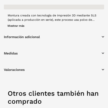
Montura creada con tecnología de impresión 3D mediante SLS
(aplicada a producción en serie), este proceso usa polvo de
Nylon 12, material que aporta resistencia y ligereza al diseño,
Mostrar más
posteriormente con un láser se fusiona capa a capa para crear
una montura de gran calidad. El modelo Nébula, en forma
Información adicional
rectangular y color berenjena en acabado opaco, forma
rectangular, resistente y con materiales ligeros, creado a mano
con mucho cariño y usando tecnología 100% española y
producción local.
Medidas
Valoraciones
Otros clientes también han
comprado