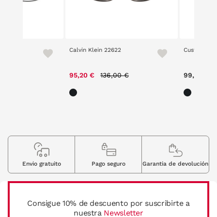
8
Calvin Klein 22622
Custom Lab
ce reduced from
to
Price reduced from
to
,00 €
95,20 €
136,00 €
99,00 €
Envio gratuito
Pago seguro
Garantia de devolución
Consigue 10% de descuento por suscribirte a
nuestra
Newsletter