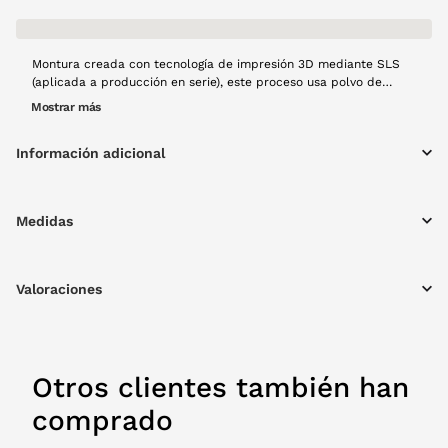
Montura creada con tecnología de impresión 3D mediante SLS
(aplicada a producción en serie), este proceso usa polvo de
Nylon 12, material que aporta resistencia y ligereza al diseño,
Mostrar más
posteriormente con un láser se fusiona capa a capa para crear
una montura de gran calidad. El modelo Olmo, en forma
Información adicional
cuadrada y color berenjena en acabado opaco, forma cuadrada,
resistente y con materiales ligeros, creado a mano con mucho
cariño y usando tecnología 100% española y producción local.
Medidas
Valoraciones
Otros clientes también han
comprado