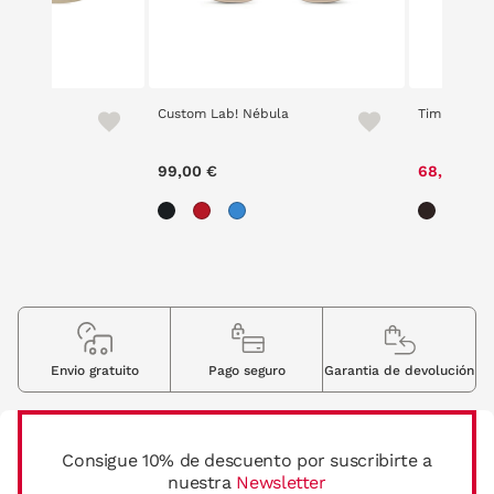
una
Custom Lab! Nébula
Timberland
99,00 €
68,60 €
Envio gratuito
Pago seguro
Garantia de devolución
Consigue 10% de descuento por suscribirte a
nuestra
Newsletter