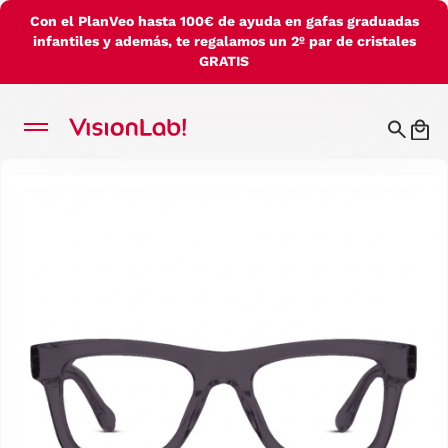
Con el PlanVeo hasta 100€ de ayuda en gafas graduadas
infantiles y además, te regalamos un 2º par de cristales
GRATIS