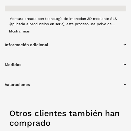
Montura creada con tecnología de impresión 3D mediante SLS
(aplicada a producción en serie), este proceso usa polvo de
Nylon 12, material que aporta resistencia y ligereza al diseño,
Mostrar más
posteriormente con un láser se fusiona capa a capa para crear
una montura de gran calidad. El modelo Olmo, en forma
Información adicional
cuadrada y color berenjena en acabado opaco, forma cuadrada,
resistente y con materiales ligeros, creado a mano con mucho
cariño y usando tecnología 100% española y producción local.
Medidas
Valoraciones
Otros clientes también han
comprado