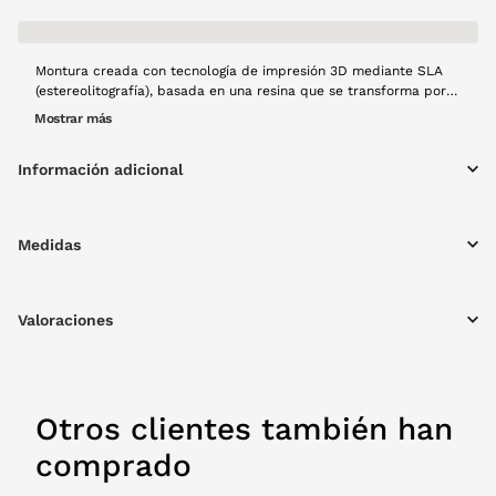
Montura creada con tecnología de impresión 3D mediante SLA
(estereolitografía), basada en una resina que se transforma por
acción de la luz en una montura estética premium con acabado
Mostrar más
translúcido de alta calidad. Este proceso de fabricación se
mucho más sostenible que una producción tradicional, ya que
Información adicional
fabrica lo que se consume. Modelo Vela en color negro de alta
calidad, montura cateye, resistente y con materiales ligeros,
creado a mano con mucho cariño y usando tecnología 100%
española y producción local.
Medidas
Valoraciones
Otros clientes también han
comprado