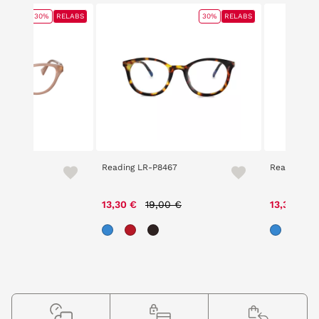
30%
RELABS
30%
RELABS
Reading LR-P8467
Reading LR
ce reduced from
to
Price reduced from
to
P
00 €
13,30 €
19,00 €
13,30 €
1