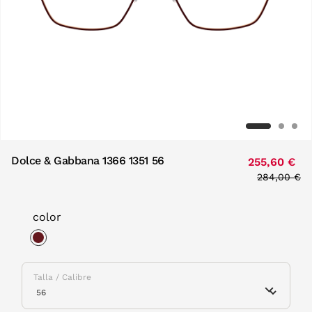
Dolce & Gabbana 1366 1351 56
255,60 €
Price redu
284,00 €
to
color
selected
Talla / Calibre