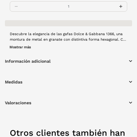
Descubre la elegancia de las gafas Dolce & Gabbana 1366, una
montura de metal en granate con distintiva forma hexagonal. Con
un calibre de 56 mm, puente de 15 mm y varilla de 140 mm,
Mostrar más
ofrecen comodidad y una visión clara para el día a día. Ideal
para quienes buscan estilo y funcionalidad en un solo accesorio.
Información adicional
Medidas
Valoraciones
Otros clientes también han