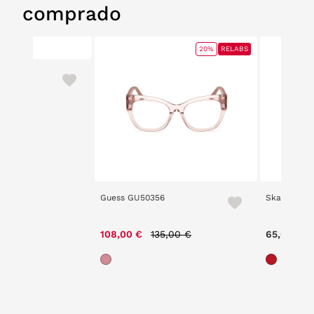
comprado
20%
RELABS
Guess GU50356
Skate 2511
Price reduced from
to
108,00 €
135,00 €
65,00 €