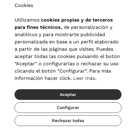
Cookies
Utilizamos
cookies propias y de terceros
para fines técnicos,
de personalización y
analíticos y para mostrarte publicidad
personalizada en base a un perfil elaborado
a partir de las páginas que visites. Puedes
aceptar todas las cookies pulsando el botón
“Aceptar” o configurarlas o rechazar su uso
clicando el botón “Configurar”. Para más
Aviso legal
|
Política de privacidad
|
Términos y condiciones
|
información hacer click.
Leer más.
Política de cookies
|
Configuración de cookies
Aceptar
© 2026 Visionlab España
Configurar
Rechazar todas
Añadir
255,60 €