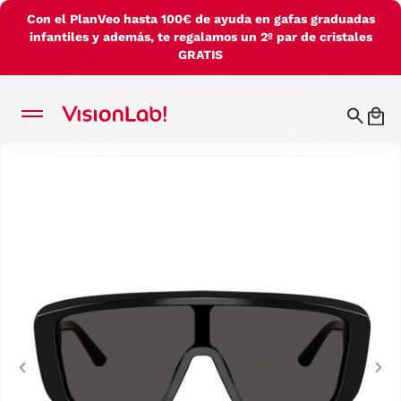
Con el PlanVeo hasta 100€ de ayuda en gafas graduadas
infantiles y además, te regalamos un 2º par de cristales
GRATIS
Previous