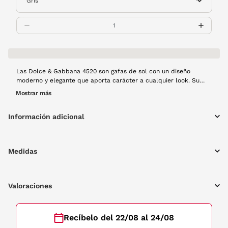
Las Dolce & Gabbana 4520 son gafas de sol con un diseño
moderno y elegante que aporta carácter a cualquier look. Su
montura ligera garantiza comodidad durante todo el día,
Mostrar más
mientras que los detalles distintivos de la marca reflejan estilo y
sofisticación. Perfectas para quienes buscan protección solar
Información adicional
con personalidad.
Medidas
Valoraciones
Recíbelo del 22/08 al 24/08