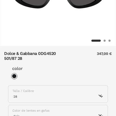
Dolce & Gabbana 0DG4520
347,00 €
501/87 28
color
selected
Talla / Calibre
Color de lentes en gafas