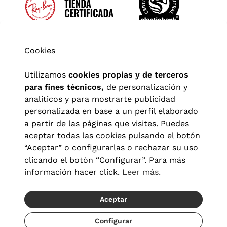
Cookies
Utilizamos
cookies propias y de terceros
para fines técnicos,
de personalización y
analíticos y para mostrarte publicidad
personalizada en base a un perfil elaborado
a partir de las páginas que visites. Puedes
aceptar todas las cookies pulsando el botón
“Aceptar” o configurarlas o rechazar su uso
clicando el botón “Configurar”. Para más
Aviso legal
|
Política de privacidad
|
Términos y condiciones
|
información hacer click.
Leer más.
Política de cookies
|
Configuración de cookies
Aceptar
© 2026 Visionlab España
Recíbelo del 22/08 al 24/08
Configurar