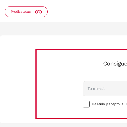
Pruébatelas
Consigue
He leído y acepto la P