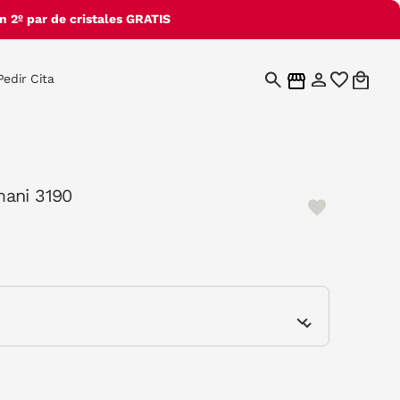
 2º par de cristales GRATIS
Pedir Cita
ani 3190
e