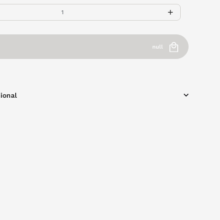
null
ional