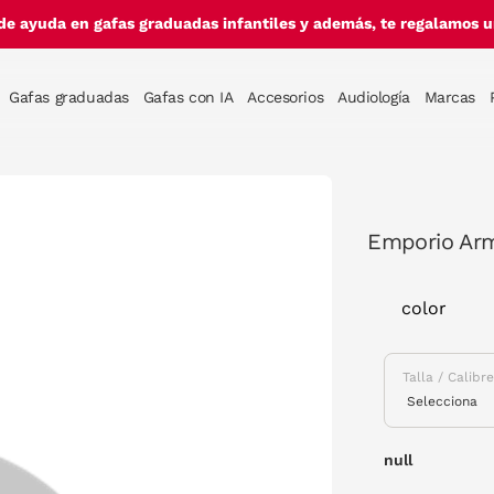
de ayuda en gafas graduadas infantiles y además, te regalamos un
Gafas graduadas
Gafas con IA
Accesorios
Audiología
Marcas
Emporio Arm
color
Talla / Calibr
null