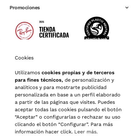
Promociones
Cookies
Utilizamos
cookies propias y de terceros
para fines técnicos,
de personalización y
analíticos y para mostrarte publicidad
personalizada en base a un perfil elaborado
a partir de las páginas que visites. Puedes
aceptar todas las cookies pulsando el botón
“Aceptar” o configurarlas o rechazar su uso
clicando el botón “Configurar”. Para más
Aviso legal
|
Política de privacidad
|
Términos y condiciones
|
información hacer click.
Leer más.
Política de cookies
|
Configuración de cookies