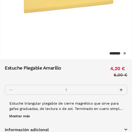
Estuche Plegable Amarillo
4,20 €
Price re
6,00 €
to
Estuche triangular plegable de cierre magnético que sirve para
gafas graduadas, de lectura o de sol. Terminado en cuero simple
con nuestro logo Visionlab embebido en el frontal. Interior de
Mostrar más
terciopelo negro muy suave. ¡Puedes llevarlo casi en cualquier
sitio al plegarse y apenas ocupar espacio! Disponible en una
Información adicional
ámplia variedad de colores. Dimensiones desplegado: 67 mm