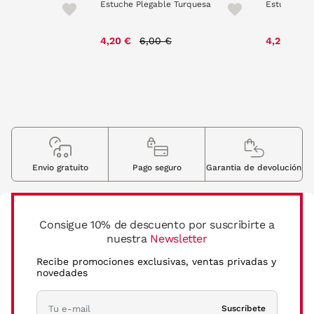
e Azul
Estuche Plegable Turquesa
Estuche Pl
Price reduced from
to
P
e reduced from
to
4,20 €
6,00 €
4,20 €
6
 €
Envio gratuito
Pago seguro
Garantia de devolución
Consigue 10% de descuento por suscribirte a
nuestra
Newsletter
Recibe promociones exclusivas, ventas privadas y
novedades
Suscríbete