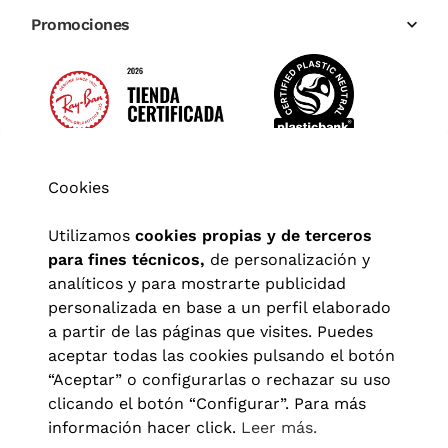
Promociones
Cookies
Utilizamos
cookies propias y de terceros
para fines técnicos,
de personalización y
analíticos y para mostrarte publicidad
personalizada en base a un perfil elaborado
a partir de las páginas que visites. Puedes
aceptar todas las cookies pulsando el botón
“Aceptar” o configurarlas o rechazar su uso
clicando el botón “Configurar”. Para más
Aviso legal
|
Política de privacidad
|
Términos y condiciones
|
información hacer click.
Leer más.
Política de cookies
|
Configuración de cookies