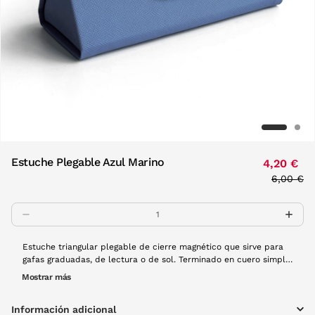
Estuche Plegable Azul Marino
4,20 €
Price re
6,00 €
to
Estuche triangular plegable de cierre magnético que sirve para
gafas graduadas, de lectura o de sol. Terminado en cuero simple
con nuestro logo Visionlab embebido en el frontal. Interior de
Mostrar más
terciopelo negro muy suave. ¡Puedes llevarlo casi en cualquier
sitio al plegarse y apenas ocupar espacio! Disponible en una
Información adicional
ámplia variedad de colores. Dimensiones desplegado: 67 mm