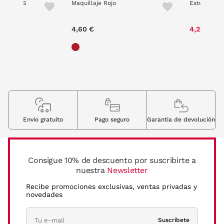
COLORES
Maquillaje Rojo
Estuche Pl
P
 reduced from
to
4,60 €
4,20 €
6
€
Envio gratuito
Pago seguro
Garantia de devolución
Consigue 10% de descuento por suscribirte a
nuestra
Newsletter
Recibe promociones exclusivas, ventas privadas y
novedades
Suscríbete