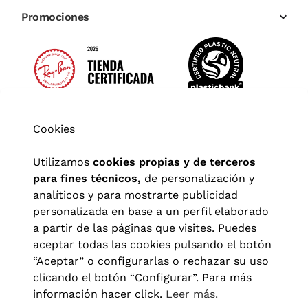
Promociones
Cookies
Utilizamos
cookies propias y de terceros
para fines técnicos,
de personalización y
analíticos y para mostrarte publicidad
personalizada en base a un perfil elaborado
a partir de las páginas que visites. Puedes
aceptar todas las cookies pulsando el botón
“Aceptar” o configurarlas o rechazar su uso
clicando el botón “Configurar”. Para más
Aviso legal
|
Política de privacidad
|
Términos y condiciones
|
información hacer click.
Leer más.
Política de cookies
|
Configuración de cookies