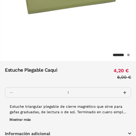
Estuche Plegable Caqui
4,20 €
Price re
6,00 €
to
Estuche triangular plegable de cierre magnético que sirve para
gafas graduadas, de lectura o de sol. Terminado en cuero simple
con nuestro logo Visionlab embebido en el frontal. Interior de
Mostrar más
terciopelo negro muy suave. ¡Puedes llevarlo casi en cualquier
sitio al plegarse y apenas ocupar espacio! Disponible en una
Información adicional
ámplia variedad de colores. Dimensiones desplegado: 67 mm