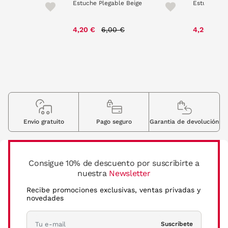
Estuche Plegable Beige
Estuche Pl
Price reduced from
to
P
4,20 €
6,00 €
4,20 €
6
Envio gratuito
Pago seguro
Garantia de devolución
Consigue 10% de descuento por suscribirte a
nuestra
Newsletter
Recibe promociones exclusivas, ventas privadas y
novedades
Suscríbete