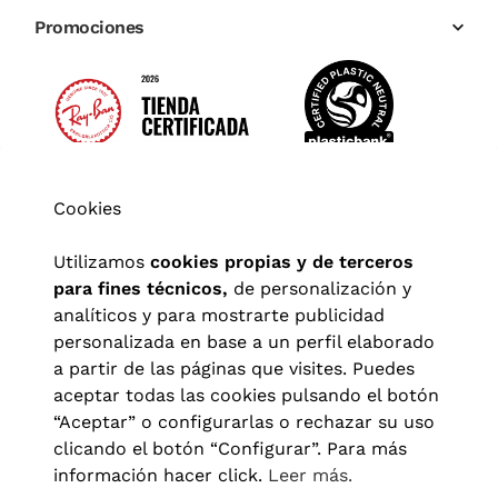
Promociones
Cookies
Utilizamos
cookies propias y de terceros
para fines técnicos,
de personalización y
analíticos y para mostrarte publicidad
personalizada en base a un perfil elaborado
a partir de las páginas que visites. Puedes
aceptar todas las cookies pulsando el botón
“Aceptar” o configurarlas o rechazar su uso
clicando el botón “Configurar”. Para más
Aviso legal
|
Política de privacidad
|
Términos y condiciones
|
información hacer click.
Leer más.
Política de cookies
|
Configuración de cookies