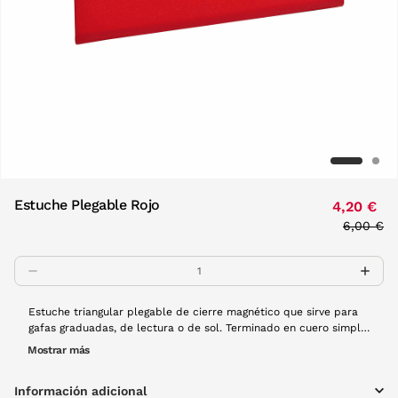
Estuche Plegable Rojo
4,20 €
Price re
6,00 €
to
Estuche triangular plegable de cierre magnético que sirve para
gafas graduadas, de lectura o de sol. Terminado en cuero simple
con nuestro logo Visionlab embebido en el frontal. Interior de
Mostrar más
terciopelo negro muy suave. ¡Puedes llevarlo casi en cualquier
sitio al plegarse y apenas ocupar espacio! Disponible en una
Información adicional
ámplia variedad de colores. Dimensiones desplegado: 67 mm