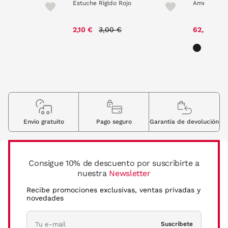
Estuche Rígido Rojo
American P
ce reduced from
to
Price reduced from
to
00 €
2,10 €
3,00 €
62,30 €
Envio gratuito
Pago seguro
Garantia de devolución
Consigue 10% de descuento por suscribirte a
nuestra
Newsletter
Recibe promociones exclusivas, ventas privadas y
novedades
Suscríbete