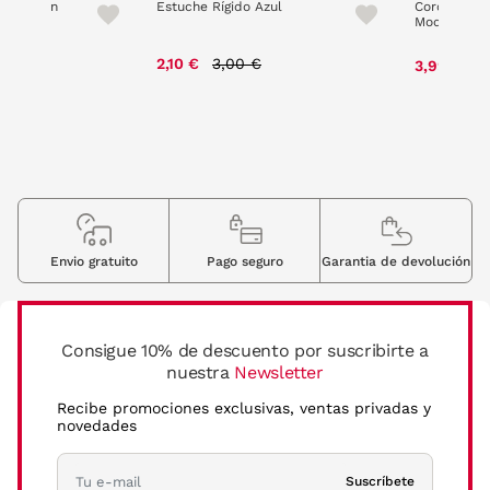
le Marrón
Estuche Rígido Azul
Cordon Ca
Mod.507090
e reduced from
to
Price reduced from
to
P
 €
2,10 €
3,00 €
3,99 €
7
Envio gratuito
Pago seguro
Garantia de devolución
Consigue 10% de descuento por suscribirte a
nuestra
Newsletter
Recibe promociones exclusivas, ventas privadas y
novedades
Suscríbete