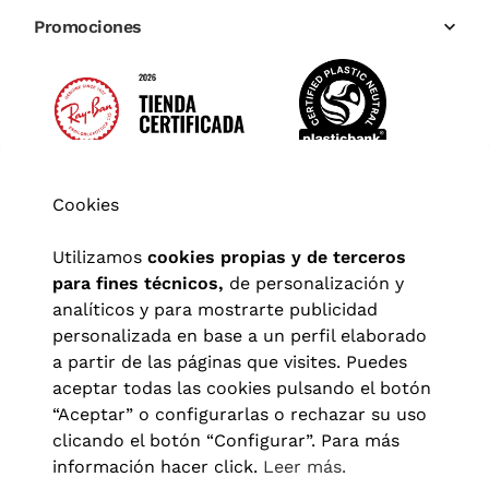
Promociones
Cookies
Utilizamos
cookies propias y de terceros
para fines técnicos,
de personalización y
analíticos y para mostrarte publicidad
personalizada en base a un perfil elaborado
a partir de las páginas que visites. Puedes
aceptar todas las cookies pulsando el botón
“Aceptar” o configurarlas o rechazar su uso
clicando el botón “Configurar”. Para más
Aviso legal
|
Política de privacidad
|
Términos y condiciones
|
información hacer click.
Leer más.
Política de cookies
|
Configuración de cookies