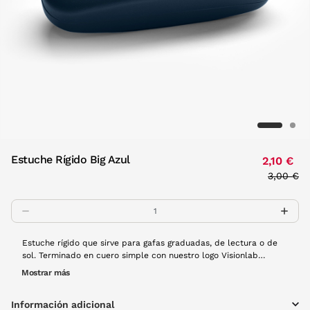
Estuche Rígido Big Azul
2,10 €
Price re
3,00 €
to
Estuche rígido que sirve para gafas graduadas, de lectura o de
sol. Terminado en cuero simple con nuestro logo Visionlab
embebido en el frontal. Interior de terciopelo negro muy suave.
Mostrar más
¡Protege tus gafas de cualquier imprevisto! Disponible en una
ámplia de colores.
Información adicional