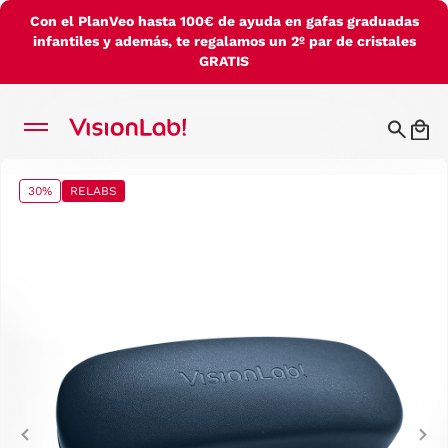
Con el PlanVeo hasta 100€ de ayuda en gafas graduadas
infantiles y además, te regalamos un 2º par de cristales
GRATIS
30%
RELABS
Previous