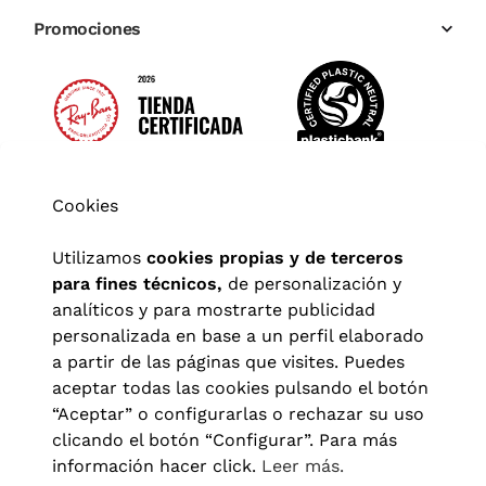
Promociones
Cookies
Utilizamos
cookies propias y de terceros
para fines técnicos,
de personalización y
analíticos y para mostrarte publicidad
personalizada en base a un perfil elaborado
a partir de las páginas que visites. Puedes
aceptar todas las cookies pulsando el botón
“Aceptar” o configurarlas o rechazar su uso
clicando el botón “Configurar”. Para más
Aviso legal
|
Política de privacidad
|
Términos y condiciones
|
información hacer click.
Leer más.
Política de cookies
|
Configuración de cookies