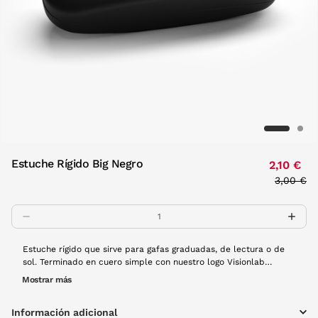
Estuche Rígido Big Negro
2,10 €
Price re
3,00 €
to
Estuche rígido que sirve para gafas graduadas, de lectura o de
sol. Terminado en cuero simple con nuestro logo Visionlab
embebido en el frontal. Interior de terciopelo negro muy suave.
Mostrar más
¡Protege tus gafas de cualquier imprevisto! Disponible en una
ámplia de colores.
Información adicional