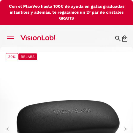
Con el PlanVeo hasta 100€ de ayuda en gafas graduadas
infantiles y además, te regalamos un 2º par de cristales
GRATIS
30%
RELABS
Previous