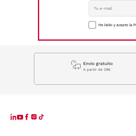
He leído y acepto la P
Envio gratuito
A partir de 29€