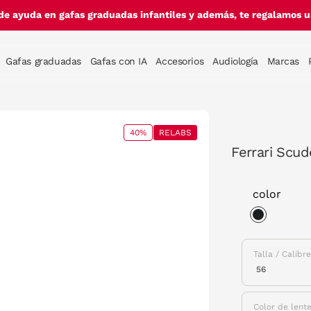
de ayuda en gafas graduadas infantiles y además, te regalamos un
Gafas graduadas
Gafas con IA
Accesorios
Audiología
Marcas
40%
RELABS
Ferrari Scud
color
selected
Talla / Calibr
Color de lent