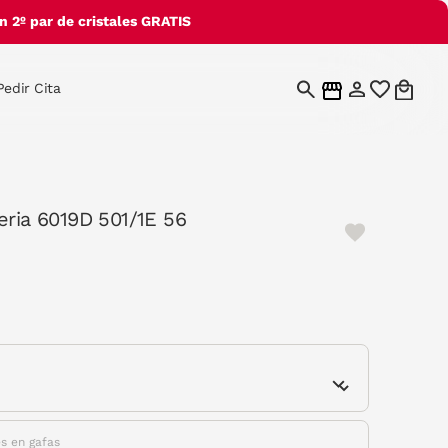
 2º par de cristales GRATIS
Pedir Cita
eria 6019D 501/1E 56
e
es en gafas