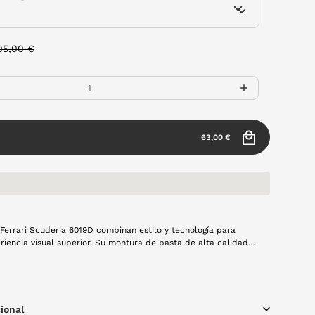
rice reduced from
to
05,00 €
63,00 €
 Ferrari Scuderia 6019D combinan estilo y tecnología para
riencia visual superior. Su montura de pasta de alta calidad
porta durabilidad y elegancia. Su diseño es cuadrado y
apta perfectamente a diferentes formas de rostro.
ional