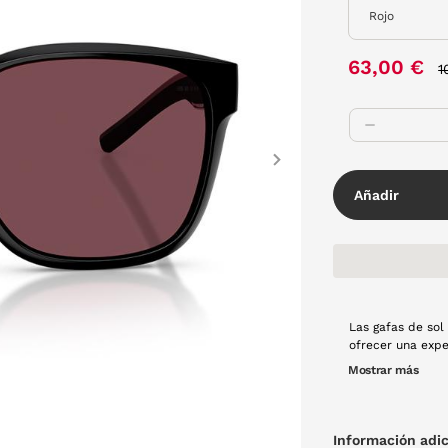
P
63,00 €
1
Next
Añadir
Las gafas de sol
ofrecer una expe
en color negro a
Mostrar más
moderno y se ad
Información adic