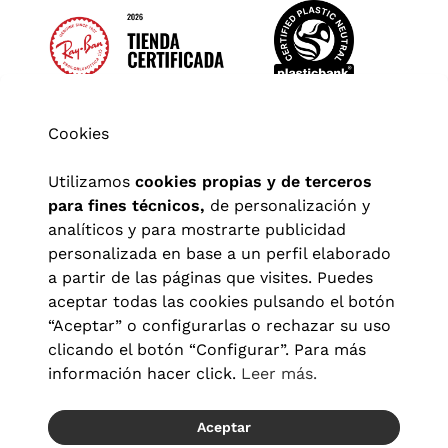
Cookies
Utilizamos
cookies propias y de terceros
para fines técnicos,
de personalización y
analíticos y para mostrarte publicidad
personalizada en base a un perfil elaborado
a partir de las páginas que visites. Puedes
aceptar todas las cookies pulsando el botón
“Aceptar” o configurarlas o rechazar su uso
clicando el botón “Configurar”. Para más
Aviso legal
|
Política de privacidad
|
Términos y condiciones
|
información hacer click.
Leer más.
Política de cookies
|
Configuración de cookies
Aceptar
© 2026 Visionlab España